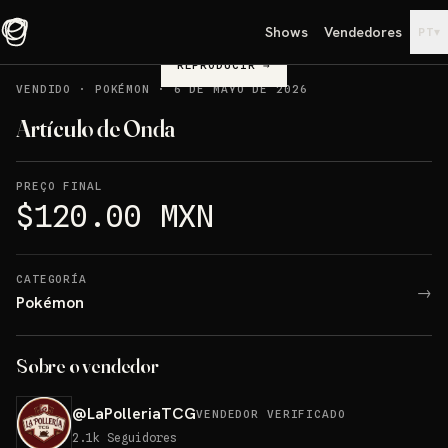
Shows
Vendedores
▾
PT
REPRODUCIR
→
VENDIDO
·
POKÉMON
·
6 DE MAYO DE 2026
Artículo de Onda
PREÇO FINAL
$120.00 MXN
CATEGORÍA
→
Pokémon
Sobre o vendedor
@
LaPolleriaTCG
VENDEDOR VERIFICADO
2.1k
Seguidores