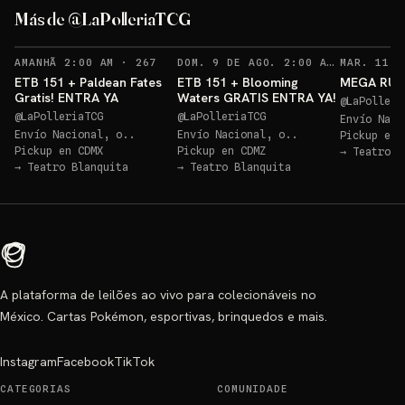
ETB Paldean GRATIS
Más de @LaPolleriaTCG
Sorteos: ETB Paldean GRATIS +10 más
→
Sorteo: ETB 151 GRATIS!
→
RECORDATORIOS
RECO
AMANHÃ 2:00 AM
·
267
DOM. 9 DE AGO. 2:00 AM
·
269
ETB 151 + Paldean Fates
ETB 151 + Blooming
MEGA RULE
Gratis! ENTRA YA
Waters GRATIS ENTRA YA!
@
LaPolleri
@
LaPolleriaTCG
@
LaPolleriaTCG
Envío Naci
Envío Nacional, o..
Envío Nacional, o..
Pickup en
Pickup en
CDMX
Pickup en
CDMZ
→
Teatro B
→
Teatro Blanquita
→
Teatro Blanquita
A plataforma de leilões ao vivo para colecionáveis no
México. Cartas Pokémon, esportivas, brinquedos e mais.
Instagram
Facebook
TikTok
CATEGORIAS
COMUNIDADE