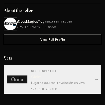
About the seller
@
LosMagiosTcg
VERIFIED SELLER
2.2k
Followers
·
0
Shows
View Full Profile
Sets
SET DISPONIBLE
Claim
Onda
→
Lugares ocultos, revelación en vivo
1/1 SIN VENDER
ETB Pitch (Inglés)💥