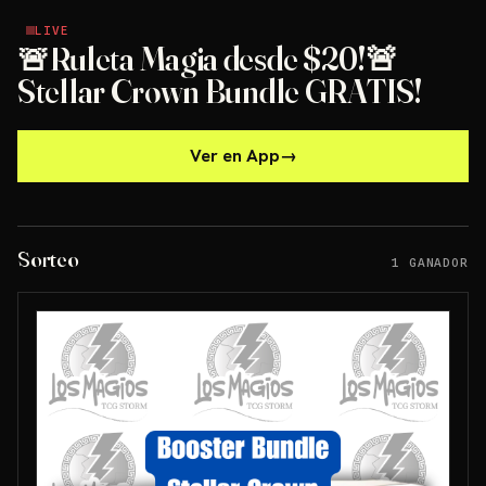
LIVE
LIVE
🚨Ruleta Magia desde $20!🚨
Stellar Crown Bundle GRATIS!
Ver en App
→
Sorteo
1 GANADOR