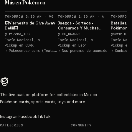
Más en Pokémon
Sorteo: ETB Pitch (Inglés)💥
→
RECORDATORIOS
RECORDATORIO
TOMORROW 0:30 AM
·
90
TOMORROW 1:30 AM
·
4
TOMORROW 
💥Viernesito de Give Away
Juegos • Sorteos •
Batallas, s
Deliii💥
Consursos Y Muchas
Pokimon!!
Cosas Mas POKEMON TCG
@
TriZone_TCG
@
TCG_KNAPP0
@
NotniTCG
Envío Nacional, o..
Envío Nacional, o..
Envío Naci
Pickup en
CDMX
Pickup en
León
Pickup en
→
Pokecenter cdmx (Teatro Blanquita)
→
Nos ponemos de acuerdo
→
Cumbred
The live auction platform for collectibles in Mexico.
Pokémon cards, sports cards, toys and more.
Instagram
Facebook
TikTok
CATEGORIES
COMMUNITY